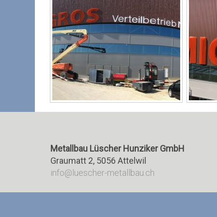
La
Sp
Metallbau Lüscher Hunziker GmbH
Graumatt 2, 5056 Attelwil
info@luescher-metallbau.ch