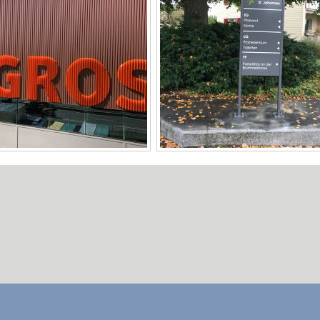
Beschriftung
Sitzplatzüberdachung
Industrie
Treppen
serschneiden und Abkanten
Türen und Tore
Lohnschweissen
Carport
ezialkonstruktionen
Vordach
Wind und Sichtschutz