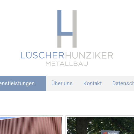
enstleistungen
Über uns
Kontakt
Datensch
am Bau
Fassade
Möbel
Balkon
Garten und Feuer
Geländer